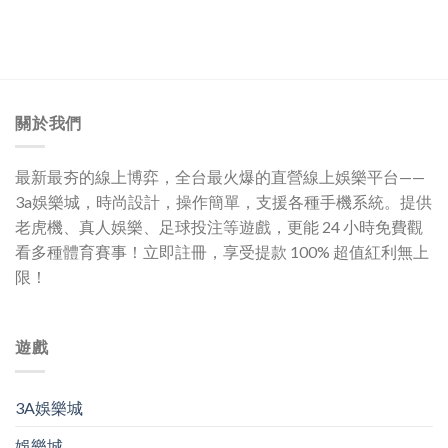
關於我們
最新最夯的線上博弈，全台最火爆的直營線上娛樂平台——
3a娛樂城，時尚設計，操作簡單，支援各種手機系統。提供
老虎機、真人娛樂、足球投注等遊戲，更能 24 小時免費觀
看多種體育賽事！立即註冊，享受提款 100% 超值紅利無上
限！
遊戲
3A娛樂城
娛樂城