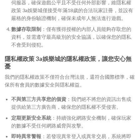
伺服器，確保遊戲公平且不受任何外部影響，維隱私權
政策 3a娛樂城僅接受年滿18歲的合法玩家註冊，並設有
嚴格的身份驗證機制，確保未成年人無法進行遊戲。
數據存取限制
：僅有獲得授權的內部人員能夠存取您的
資料，並需遵守最高級別的安全協議，以確保您的隱私
不會受到侵犯。
隱私權政策 3a娛樂城的隱私權政策，讓您安心無
憂
我們的隱私權政策不僅符合台灣法規，還符合國際標準，確
保所有會員的數據安全與隱私權益。
不與第三方共享您的個資
：我們絕不將您的資訊出售或
提供給第三方廣告商，確保您的隱私權不受侵害。
定期更新安全系統
：持續強化網路安全機制，確保玩家
的數據不受任何網路威脅與攻擊。
即時異常警報
：若發現異常登入或異常交易，系統將即