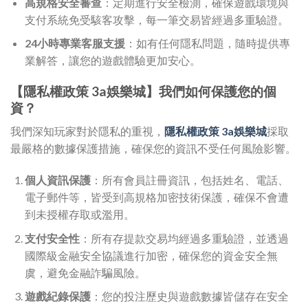
高規格安全審查
：定期進行安全檢測，確保遊戲環境與
支付系統免受駭客攻擊，每一筆交易皆經過多重驗證。
24小時專業客服支援
：如有任何隱私問題，隨時提供專
業解答，讓您的遊戲體驗更加安心。
【隱私權政策 3a娛樂城】我們如何保護您的個
資？
我們深知玩家對於隱私的重視，
隱私權政策 3a娛樂城
採取
最嚴格的數據保護措施，確保您的資訊不受任何風險影響。
個人資訊保護
：所有會員註冊資訊，包括姓名、電話、
電子郵件等，皆受到高規格加密技術保護，確保不會遭
到未授權存取或濫用。
支付安全性
：所有存提款交易均經過多重驗證，並透過
國際級金融安全協議進行加密，確保您的資金安全無
虞，避免金融詐騙風險。
遊戲紀錄保護
：您的投注歷史與遊戲數據皆儲存在安全