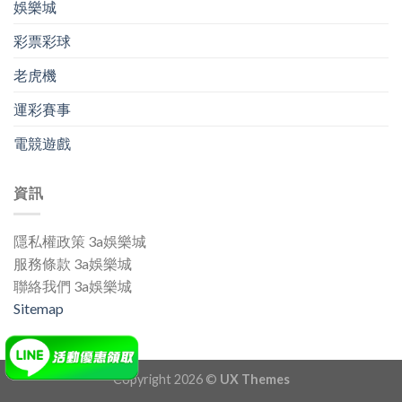
娛樂城
彩票彩球
老虎機
運彩賽事
電競遊戲
資訊
隱私權政策 3a娛樂城
服務條款 3a娛樂城
聯絡我們 3a娛樂城
Sitemap
Copyright 2026 ©
UX Themes