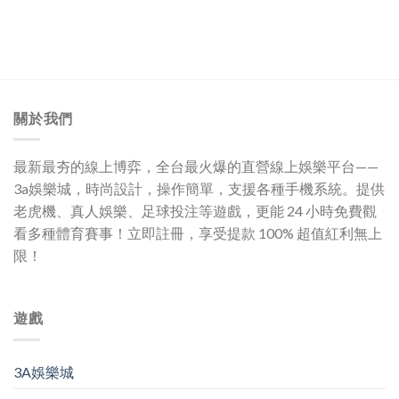
關於我們
最新最夯的線上博弈，全台最火爆的直營線上娛樂平台——
3a娛樂城，時尚設計，操作簡單，支援各種手機系統。提供
老虎機、真人娛樂、足球投注等遊戲，更能 24 小時免費觀
看多種體育賽事！立即註冊，享受提款 100% 超值紅利無上
限！
遊戲
3A娛樂城