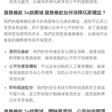
並依法處理，以確保所有玩家享有公平的遊戲環境。
服務條款 3a娛樂城 服務條款如何保障玩家權益？
我們的服務條款致力於保護每位玩家的權益，讓您可以安心
享受各類遊戲，而不需擔心任何不公平的對待。為了讓遊戲
環境更加透明與安全，我們定期更新服務條款，以確保符合
最新的國際標準與市場需求。
透明化條款
：我們的所有條款皆公開且清晰，讓會員能
夠理解並遵循規範，確保遊戲的公平與可持續發展。
公平性審查機制
：平台設有自動與人工審查機制，確保
每場遊戲皆符合公平標準，並防止任何不正當行為影響
其他玩家。
即時風險監控
：我們的安全系統可即時偵測異常交易或
可疑行為，並立即採取行動確保會員安全，讓您能夠專
注於享受遊戲。
服務條款 3a娛樂城，體驗最透明、公平的娛樂環