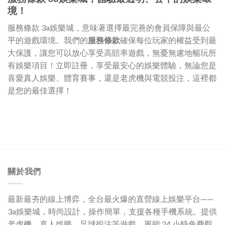
境！
服務條款 3a娛樂城，意味著選擇最完善的會員保障與最公
平的遊戲環境。我們的
服務條款
確保每位玩家的權益受到最
大保護，讓您可以放心享受高賠率遊戲，無憂無慮地暢玩所
有娛樂項目！立即註冊，享受最安心的娛樂體驗，無論您是
喜愛真人娛樂、體育賽事，還是老虎機與電競投注，這裡都
是您的最佳選擇！
關於我們
最新最夯的線上博弈，全台最火爆的直營線上娛樂平台——
3a娛樂城，時尚設計，操作簡單，支援各種手機系統。提供
老虎機、真人娛樂、足球投注等遊戲，更能 24 小時免費觀