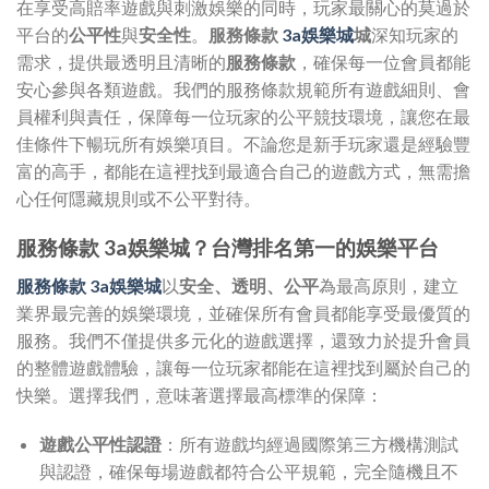
在享受高賠率遊戲與刺激娛樂的同時，玩家最關心的莫過於
平台的
公平性
與
安全性
。
服務條款
3a娛樂城
城
深知玩家的
需求，提供最透明且清晰的
服務條款
，確保每一位會員都能
安心參與各類遊戲。我們的服務條款規範所有遊戲細則、會
員權利與責任，保障每一位玩家的公平競技環境，讓您在最
佳條件下暢玩所有娛樂項目。不論您是新手玩家還是經驗豐
富的高手，都能在這裡找到最適合自己的遊戲方式，無需擔
心任何隱藏規則或不公平對待。
服務條款 3a娛樂城？台灣排名第一的娛樂平台
服務條款 3a娛樂城
以
安全、透明、公平
為最高原則，建立
業界最完善的娛樂環境，並確保所有會員都能享受最優質的
服務。我們不僅提供多元化的遊戲選擇，還致力於提升會員
的整體遊戲體驗，讓每一位玩家都能在這裡找到屬於自己的
快樂。選擇我們，意味著選擇最高標準的保障：
遊戲公平性認證
：所有遊戲均經過國際第三方機構測試
與認證，確保每場遊戲都符合公平規範，完全隨機且不