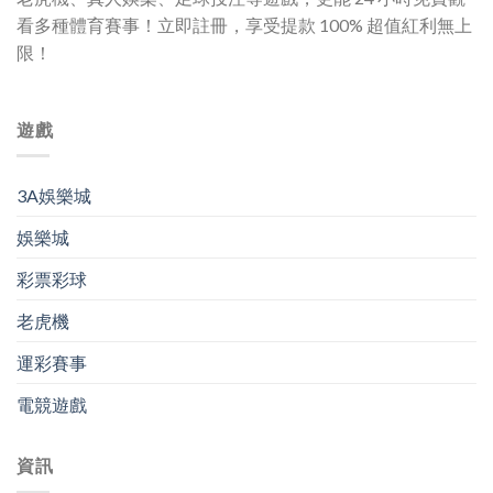
看多種體育賽事！立即註冊，享受提款 100% 超值紅利無上
限！
遊戲
3A娛樂城
娛樂城
彩票彩球
老虎機
運彩賽事
電競遊戲
資訊